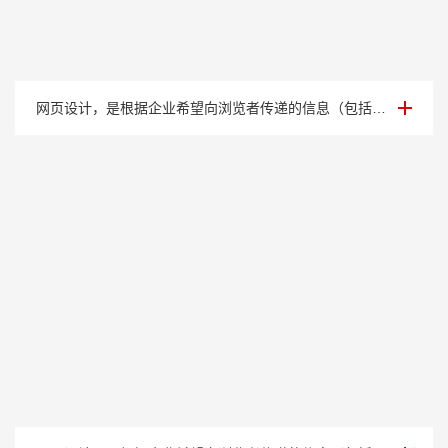
案例展示七
网页设计，是根据企业希望向浏览者传递的信息（包括产品、服务、理念、文化），进行网···
案例展示六