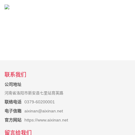
CONTACT
服务创造价值，存在造就未来
联系我们
公司地址
河南省洛阳市新安县七里站育英路
联络电话
0379-60200001
电子信箱
aixinan@aixinan.net
官方网站
https://www.aixinan.net
留言给我们